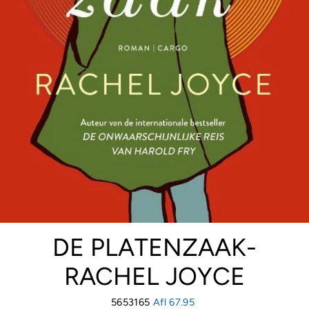
DE PLATENZAAK-
RACHEL JOYCE
5653165
Regular
Afl 67.95