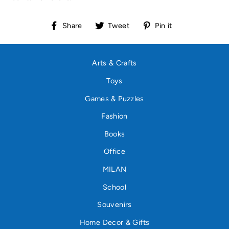
Share
Tweet
Pin
Share
Tweet
Pin it
on
on
on
Facebook
Twitter
Pinterest
Arts & Crafts
Toys
Games & Puzzles
Fashion
Books
Office
MILAN
School
Souvenirs
Home Decor & Gifts